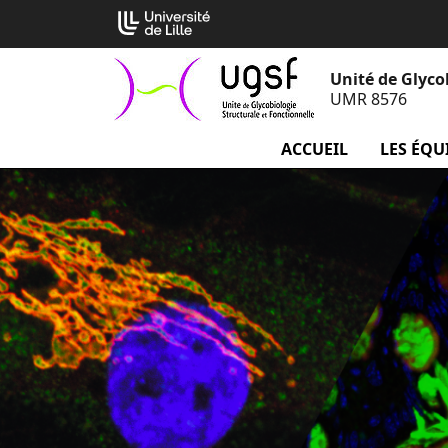
Aller
Cookies management panel
au
contenu
Unité de Glyco
UMR 8576
ACCUEIL
LES ÉQU