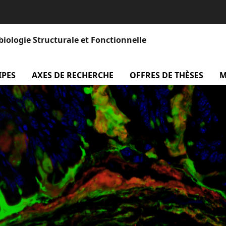
biologie Structurale et Fonctionnelle
IPES
menu Les équipes
AXES DE RECHERCHE
menu Axes de recherche
OFFRES DE THÈSES
M