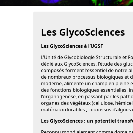
Les GlycoSciences
Les GlycoSciences à l’UGSF
L’Unité de Glycobiologie Structurale et 
dédié aux GlycoSciences, l’étude des gluci
composés forment l’essentiel de notre ali
de nombreux processus biologiques et d
moderne, alimente un champ en pleine ex
des fonctions biologiques essentielles, 
l’organogenèse, en passant par les pathol
organes des végétaux (cellulose, hémicell
matériaux durables ; ceux issus d’algues 
Les GlycoSciences : un potentiel trans
Reconnu mondialement comme domaine ém