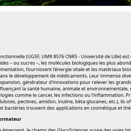
Fonctionnelle (UGSF, UMR 8576 CNRS - Université de Lille) es
des – ou sucres –, les molécules biologiques les plus abondan
mentation, fournissent l’énergie vitale et les matériaux bio
ans le développement de médicaments. Leur immense divers
pansion, générateur d’innovations pour relever les grands 
influençant la santé humaine, animale et environnementale, d
ogies comme le cancer, les infections ou l’inflammation. Prés
uloses, pectines, amidon, inuline, béta-glucanes, etc.), ils 
et bactéries trouvent des applications en cosmétique et thé
formateur
ergent, le champ des GlycoSciences ouvre des voies bio