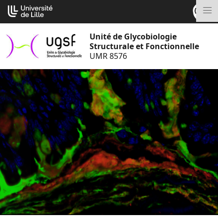
Aller
Cookies management panel
au
M
contenu
Unité de Glycobiologie
Structurale et Fonctionnelle
UMR 8576